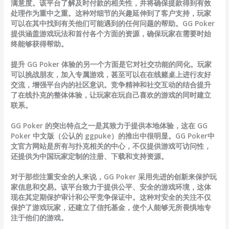
满意度。该平台了解及时付款的相关性，并将确保提款得到有效
处理作为重中之重。这种对细节的兴趣延伸到了客户支持，玩家
可以在其中找到有关他们可能遇到的任何问题的帮助。GG Poker
提供涵盖游戏玩法和首付各个方面的资源，确保玩家在需要时始
终能够获得帮助。
提升 GG Poker 体验的另一个方面是它对社交功能的同化。玩家
可以挑战朋友，加入专属游戏，甚至可以在在线赌桌上进行友好
交流，增强平台内的社区意识。竞争精神和社交互动的结合提升
了在线扑克的整体体验，让玩家在玩自己喜欢的游戏的同时建立
联系。
GG Poker 的突出特点之一是其致力于提供本地体验，这在 GG
Poker 中文版（公认的 ggpuke）的推出中很明显。GG Poker中
文官方网站是所有与扑克相关的中心，不仅提供游戏可访问性，
还提供为中国玩家定制的注册、下载和支持资源。
对于那些注重安全的人来说，GG Poker 采用先进的创新来保护玩
家信息和交易。该平台致力于提供公平、安全的游戏环境，这体
现在其定期保护审计和公平竞争保证中。这种对安全的关注不仅
保护了游戏玩家，还建立了信托基金，使个人能够无所畏惧地专
注于他们的游戏。