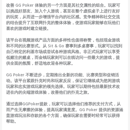
改善 GG Poker 体验的另一个方面是其社交属性的组合。玩家可
以挑战好朋友、加入个人游戏，甚至在整个虚拟桌子上进行友好
的玩笑，从而进一步增强平台内的社区感。竞争精神和社交交流
的结合提升了互联网扑克的整体体验，使游戏玩家能够在玩他们
喜欢的游戏时建立链接。
该平台在视频游戏产品方面的多样性也值得称赞，包括现金游戏
和不同的比赛形式。从 Sit & Go 赛事到多桌赛事，玩家可以找到
自己特定的利基市场或尝试各种游戏风格。非正式玩家可以享受
低赌注的赌桌，而金钱玩家则可以在线访问一些最大的游戏，提
供全面的氛围，舒适地欢迎各种玩家。
GG Poker 不断进步，定期推出全新的功能、比赛类型和促销活
动。该平台紧跟扑克时尚和玩家反应，保证它继续成为悠闲游戏
玩家和忠实游戏玩家的领先选择。玩家可以期待包括最新技术改
进在内的尖端游戏体验，改善他们的扑克之旅。
通过选择GGPoker提款，玩家可以选择他们推荐的支付方式，从
而产生无摩擦的体验，提高玩家满意度。GG Poker 提供的资源涵
盖游戏玩法和存款的各个方面，确保玩家在需要时经常可以获得
帮助。