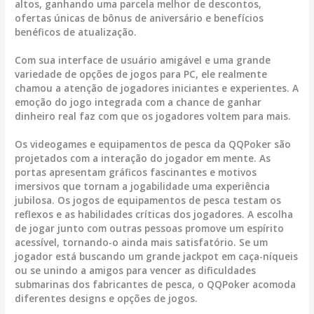
altos, ganhando uma parcela melhor de descontos,
ofertas únicas de bônus de aniversário e benefícios
benéficos de atualização.
Com sua interface de usuário amigável e uma grande
variedade de opções de jogos para PC, ele realmente
chamou a atenção de jogadores iniciantes e experientes. A
emoção do jogo integrada com a chance de ganhar
dinheiro real faz com que os jogadores voltem para mais.
Os videogames e equipamentos de pesca da QQPoker são
projetados com a interação do jogador em mente. As
portas apresentam gráficos fascinantes e motivos
imersivos que tornam a jogabilidade uma experiência
jubilosa. Os jogos de equipamentos de pesca testam os
reflexos e as habilidades críticas dos jogadores. A escolha
de jogar junto com outras pessoas promove um espírito
acessível, tornando-o ainda mais satisfatório. Se um
jogador está buscando um grande jackpot em caça-níqueis
ou se unindo a amigos para vencer as dificuldades
submarinas dos fabricantes de pesca, o QQPoker acomoda
diferentes designs e opções de jogos.