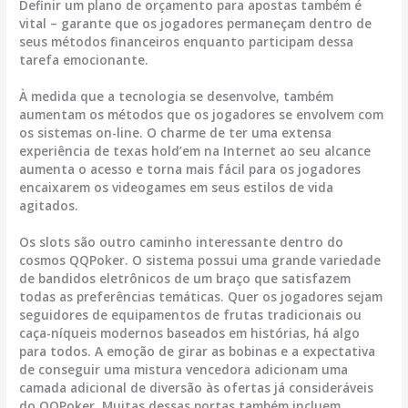
Definir um plano de orçamento para apostas também é
vital – garante que os jogadores permaneçam dentro de
seus métodos financeiros enquanto participam dessa
tarefa emocionante.
À medida que a tecnologia se desenvolve, também
aumentam os métodos que os jogadores se envolvem com
os sistemas on-line. O charme de ter uma extensa
experiência de texas hold’em na Internet ao seu alcance
aumenta o acesso e torna mais fácil para os jogadores
encaixarem os videogames em seus estilos de vida
agitados.
Os slots são outro caminho interessante dentro do
cosmos QQPoker. O sistema possui uma grande variedade
de bandidos eletrônicos de um braço que satisfazem
todas as preferências temáticas. Quer os jogadores sejam
seguidores de equipamentos de frutas tradicionais ou
caça-níqueis modernos baseados em histórias, há algo
para todos. A emoção de girar as bobinas e a expectativa
de conseguir uma mistura vencedora adicionam uma
camada adicional de diversão às ofertas já consideráveis
do QQPoker. Muitas dessas portas também incluem