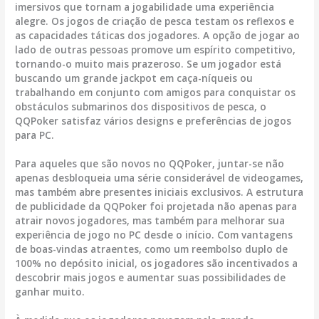
imersivos que tornam a jogabilidade uma experiência
alegre. Os jogos de criação de pesca testam os reflexos e
as capacidades táticas dos jogadores. A opção de jogar ao
lado de outras pessoas promove um espírito competitivo,
tornando-o muito mais prazeroso. Se um jogador está
buscando um grande jackpot em caça-níqueis ou
trabalhando em conjunto com amigos para conquistar os
obstáculos submarinos dos dispositivos de pesca, o
QQPoker satisfaz vários designs e preferências de jogos
para PC.
Para aqueles que são novos no QQPoker, juntar-se não
apenas desbloqueia uma série considerável de videogames,
mas também abre presentes iniciais exclusivos. A estrutura
de publicidade da QQPoker foi projetada não apenas para
atrair novos jogadores, mas também para melhorar sua
experiência de jogo no PC desde o início. Com vantagens
de boas-vindas atraentes, como um reembolso duplo de
100% no depósito inicial, os jogadores são incentivados a
descobrir mais jogos e aumentar suas possibilidades de
ganhar muito.