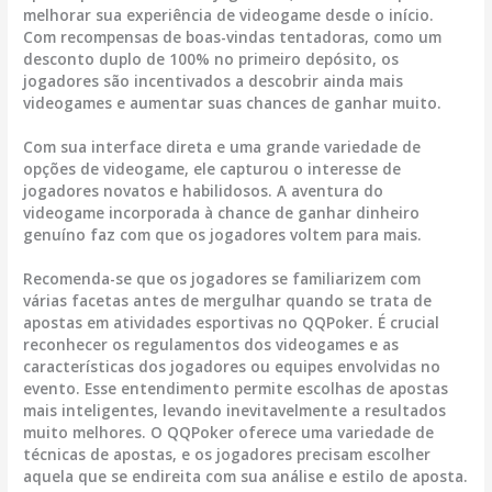
melhorar sua experiência de videogame desde o início.
Com recompensas de boas-vindas tentadoras, como um
desconto duplo de 100% no primeiro depósito, os
jogadores são incentivados a descobrir ainda mais
videogames e aumentar suas chances de ganhar muito.
Com sua interface direta e uma grande variedade de
opções de videogame, ele capturou o interesse de
jogadores novatos e habilidosos. A aventura do
videogame incorporada à chance de ganhar dinheiro
genuíno faz com que os jogadores voltem para mais.
Recomenda-se que os jogadores se familiarizem com
várias facetas antes de mergulhar quando se trata de
apostas em atividades esportivas no QQPoker. É crucial
reconhecer os regulamentos dos videogames e as
características dos jogadores ou equipes envolvidas no
evento. Esse entendimento permite escolhas de apostas
mais inteligentes, levando inevitavelmente a resultados
muito melhores. O QQPoker oferece uma variedade de
técnicas de apostas, e os jogadores precisam escolher
aquela que se endireita com sua análise e estilo de aposta.